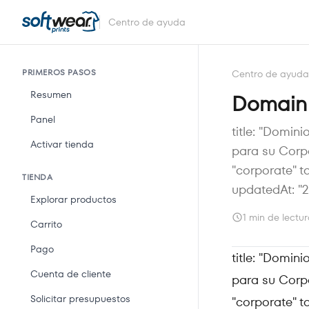
Centro de ayuda
PRIMEROS PASOS
Centro de ayuda
Resumen
Domain
Panel
title: "Domin
Activar tienda
para su Corpo
"corporate" t
TIENDA
updatedAt: "2
Explorar productos
1 min de lectu
Carrito
Pago
title: "Domin
Cuenta de cliente
para su Corpo
Solicitar presupuestos
"corporate" t