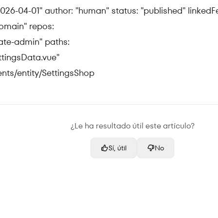
026-04-01" author: "human" status: "published" linkedF
omain" repos:
ate-admin" paths:
ttingsData.vue"
nts/entity/SettingsShop
¿Le ha resultado útil este artículo?
Sí, útil
No