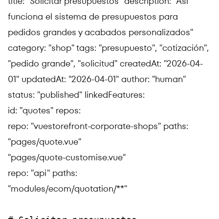
title: "Solicitar presupuestos" description: "Así
funciona el sistema de presupuestos para
pedidos grandes y acabados personalizados"
category: "shop" tags:
"presupuesto", "cotización",
"pedido grande", "solicitud"
createdAt: "2026-04-
01" updatedAt: "2026-04-01" author: "human"
status: "published" linkedFeatures:
id: "quotes" repos:
repo: "vuestorefront-corporate-shops" paths:
"pages/quote.vue"
"pages/quote-customise.vue"
repo: "api" paths:
"modules/ecom/quotation/**"